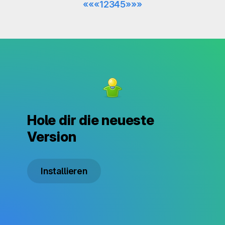
««
«
1
2
3
4
5
»
»»
Hole dir die neueste
Version
Installieren