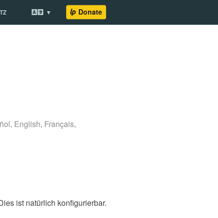
TZ
ñol
,
English
,
Français
,
es ist natürlich konfigurierbar.