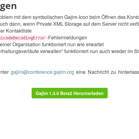
ngen
roblem mit dem symbolischen Gajim-Icon beim Öffnen des Konto
auch dann, wenn Private XML Storage auf dem Server nicht verfü
er Kontaktliste
-Fehlermeldungen
nicodeDecodingError
einer Organisation funktioniert nun wie erwartet
rhaltungsverläufe verwalten” funktioniert nun auch wieder im
unter
gajim@conference.gajim.org
eine Nachricht zu hinterlas
Gajim 1.3.0 Beta2 Herunterladen