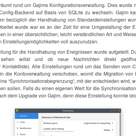
umt rund um Gajims Konfigurationsverwaltung. Dies wurde nöt
Config-Backend auf Basis von SQLite zu wechseln. Gajim kann
iten bezüglich der Handhabung von Standardeinstellungen w
rbeitet wurde war es an der Zeit für eine Umgestaltung der E
en in einer übersichtlichen, leicht verständlichen Art und Weise 
 Einstellungsmöglichkeiten voll auszunutzen.
llung für die Handhabung von Ereignissen wurde aufgeteilt. D
n sehen willst und ob neue Nachrichten direkt geöff
 Kontaktliste). Alle Einstellungen rund um das Senden vom Ch
n die Kontoverwaltung verschoben, womit die Migration von 
ine “Synchronisationsbegrenzung”, mit der entschieden wird, wi
en sollen. Falls du einen eigenen Wert für die Synchronisati
 nach dem Upgrade von Gajim, denn diese Einstellung konnte le