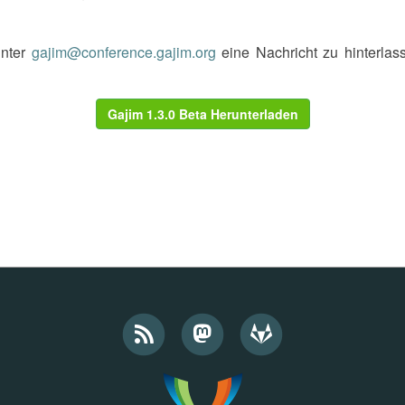
unter
gajim@conference.gajim.org
eine Nachricht zu hinterlas
Gajim 1.3.0 Beta Herunterladen