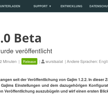
UNTERLADEN
SUPPORT
ENTWICKLUNG
DATENSCHU
.0 Beta
urde veröffentlicht
2 Minuten |
|
wurstsalat | Andere Sprachen:
Engl
Release
ngen seit der Veröffentlichung von Gajim 1.2.2. In dieser Ze
 Gajims Einstellungen und dem dazugehörigen Konfigurati
alen Veröffentlichung auszubügeln und wirf einen ersten Blic