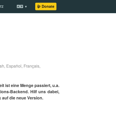
TZ
ish
,
Español
,
Français
,
it ist eine Menge passiert, u.a.
ons-Backend. Hilf uns dabei,
k auf die neue Version.