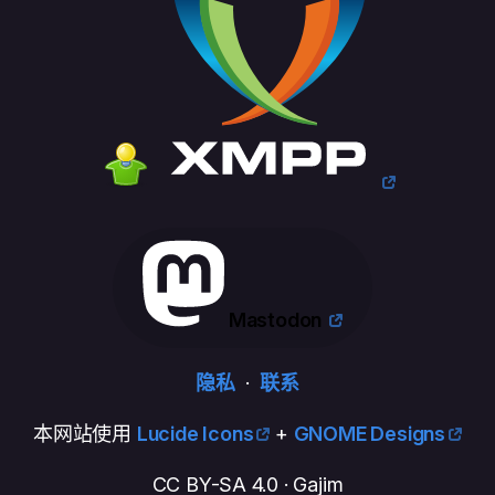
Mastodon
隐私
·
联系
本网站使用
Lucide Icons
+
GNOME Designs
CC BY-SA 4.0 · Gajim