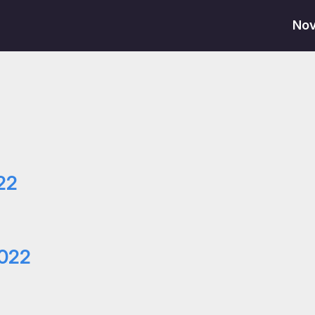
No
22
2022