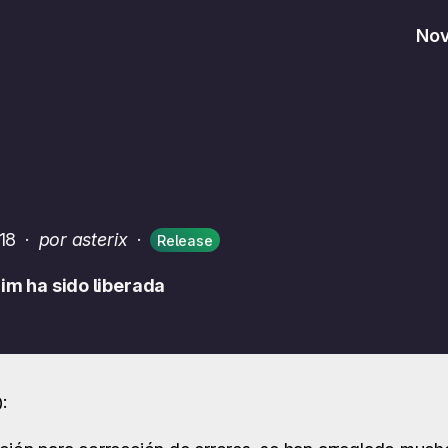
No
18
·
por asterix
·
Release
ajim ha sido liberada
: