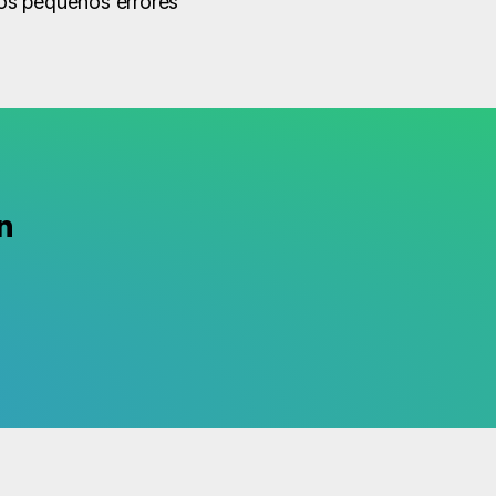
hos pequeños errores
n