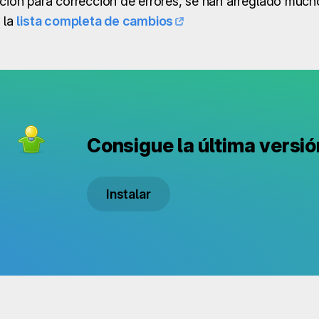
ación para corrección de errores, se han arreglado muc
 la
lista completa de cambios
Consigue la última versió
Instalar