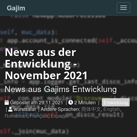
Gajim
Navig
News aus der
Entwicklung -
November 2021
News aus Gajims Entwicklung
Gepostet am 29.11.2021 |
2 Minuten |
Entwicklung
|
wurstsalat | Andere Sprachen:
简体中文
,
English
,
Romanian
,
Français
,
Español