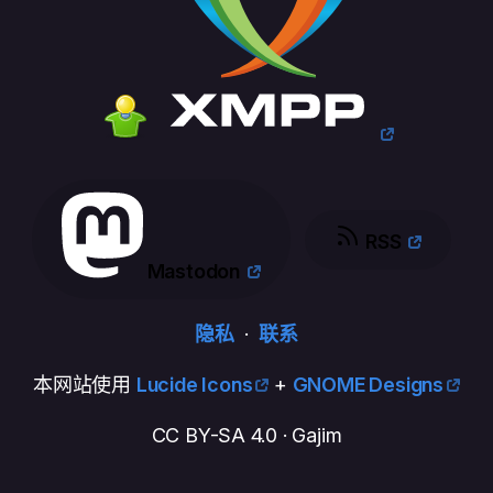
RSS
Mastodon
隐私
·
联系
本网站使用
Lucide Icons
+
GNOME Designs
CC BY-SA 4.0 · Gajim