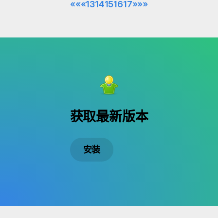
««
«
13
14
15
16
17
»
»»
获取最新版本
安装