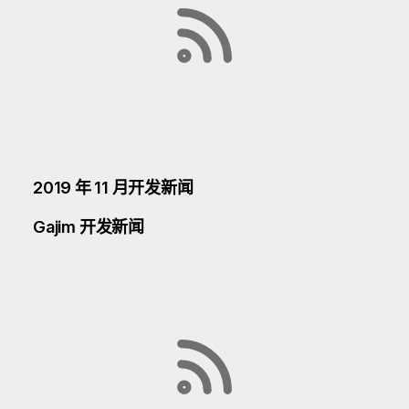
2019 年 11 月开发新闻
Gajim 开发新闻