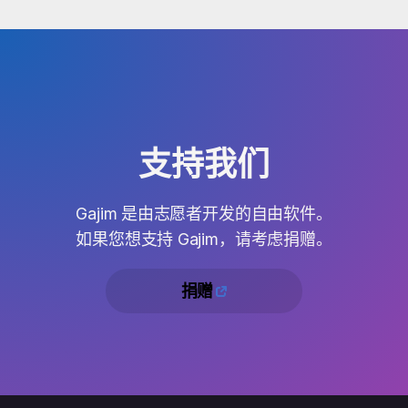
支持我们
Gajim 是由志愿者开发的自由软件。
如果您想支持 Gajim，请考虑捐赠。
捐赠