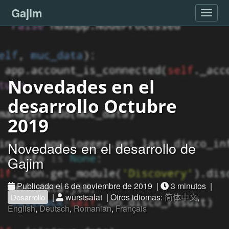
Gajim
Conm
naveg
Novedades en el
desarrollo Octubre
2019
Novedades en el desarrollo de
Gajim
Publicado el 6 de noviembre de 2019 |
3 minutos |
|
wurstsalat | Otros idiomas:
简体中文
,
Desarrollo
English
,
Deutsch
,
Romanian
,
Français