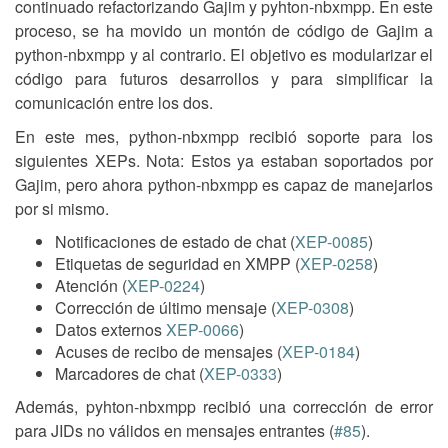
continuado refactorizando Gajim y pyhton-nbxmpp. En este
proceso, se ha movido un montón de código de Gajim a
python-nbxmpp y al contrario. El objetivo es modularizar el
código para futuros desarrollos y para simplificar la
comunicación entre los dos.
En este mes, python-nbxmpp recibió soporte para los
siguientes XEPs. Nota: Estos ya estaban soportados por
Gajim, pero ahora python-nbxmpp es capaz de manejarlos
por si mismo.
Notificaciones de estado de chat (
XEP-0085
)
Etiquetas de seguridad en XMPP (
XEP-0258
)
Atención (
XEP-0224
)
Corrección de último mensaje (
XEP-0308
)
Datos externos
XEP-0066
)
Acuses de recibo de mensajes (
XEP-0184
)
Marcadores de chat (
XEP-0333
)
Además, pyhton-nbxmpp recibió una corrección de error
para JIDs no válidos en mensajes entrantes (
#85
).