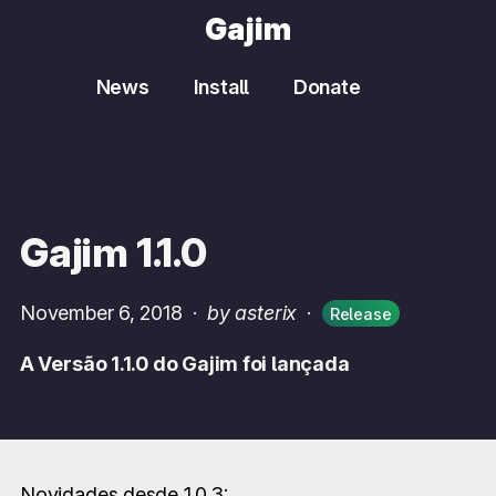
Gajim
News
Install
Donate
Gajim 1.1.0
November 6, 2018
·
by asterix
·
Release
A Versão 1.1.0 do Gajim foi lançada
Novidades desde 1.0.3: