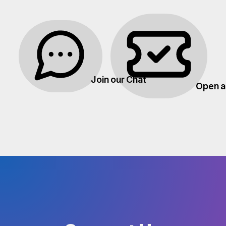
Join our Chat
Open a